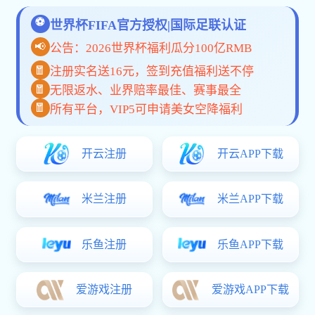
手机App
网页版
恩比德谈明天背靠背出战可能性表
示需听从球队决定
2026-05-26 02:12
46 次阅读
首页
/
体育头条
在最新的篮球新闻中，费城76人队的明星球员恩比德