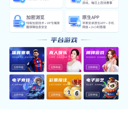
员，要清楚地认识到身体极限，这样才能更好地发挥
自己的潜力。如果身体状态不佳，那么即便是上场，
也未必能为球队带来积极作用。
此外，对于年轻球员而言，他们或许不太理解如何管
理自己的体能和恢复能力。而作为资深球员，恩比德
则认为，有必要将这种经验传递给队友，让他们明白
如何在高压环境下保持良好的竞技状态。
因此，在做出是否参赛决定时，不仅要关注眼前赛
事，还需考虑未来几场比赛以及整个赛季的发展。这
种长远眼光也是帮助他保持最佳状态的一部分。
3、教练组与医疗团队的建议
毫无疑问，教练组和医疗团队在决定球员是否参赛方