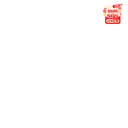
上一篇：
詹姆斯若离开湖人骑士勇士尼克掘…
下一篇：
塞尔评论阿韦洛亚用人争议卡马文
相关推荐文章