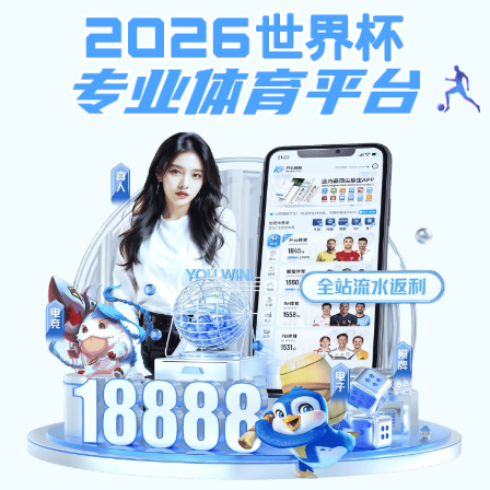
注册入口
emc平台官网首页
APP与网页
版入口｜畅享全球体育赛事与
数据服务
欢迎访问
emc平台官网首页
，提供全面覆盖足
球、篮球、电竞等项目的赛事资讯与数据内容，
支持
APP下载
与
网页使用
，每日同步更新千场
比赛，聚焦热门体育内容， 助您轻松获取赛事
动态，掌握比赛节奏。