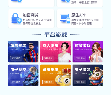
季展现出了不俗的实力。他凭借出色的反应能力和稳
健的场上表现赢得了不少赞誉。然而，在此次荷兰国
家队的大名单中，他同样无缘入选，引发了广泛讨
论。
门将位置向来竞争激烈，尤其是在荷兰这样拥有众多
优秀守门员的国家。虽然弗里博特曼具有很强的个人
能力，但由于其他门将状态更佳或者经验更丰富，使
得他暂时无法进入首发阵容。教练团队显然更倾向于
选择那些在各大赛事中积累了更多实战经验的人。
不过，对于弗里博特曼而言，此次落选也可以看作是
一次成长机会。他可以从中吸取经验教训，更加专注
于自身技术提升以及心理素质锻炼，从而为未来再次
争夺国字号的位置做好充分准备。