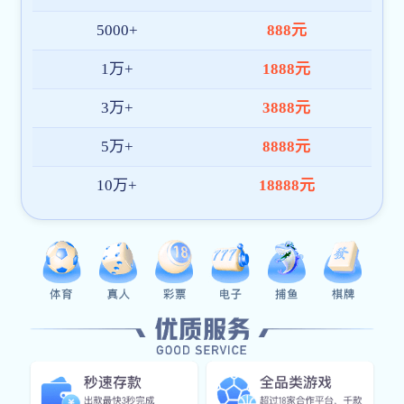
这让许多球迷感到惋惜，因为他本可以为国家队增添
更多活力。
分析其落选原因，不仅仅是因为竞争激烈，还包括国
家队教练组对于阵容平衡和战术体系的考虑。尽管弗
林蓬德具备极高的潜力，但教练或许认为他仍需进一
步提高稳定性，以适应国际比赛的高强度和高压力环
境。
尽管未能入选，这并不意味着弗林蓬德的发展停滞不
前。他依然会继续努力提升自己的表现，为下一次机
会做好准备。对于他而言，这次落选既是一次遗憾，
也是一个激励，让他更加坚定追求卓越的决心。
2、弗里博特曼与门将之争
作为年轻门将中的佼佼者，弗里博特曼在过去几个赛