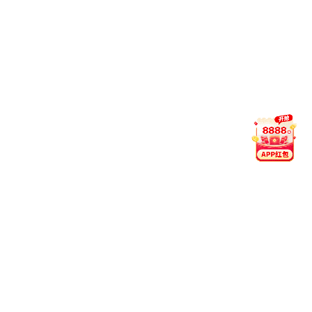
遇。这不仅是对当前状态的一次总结，也是对未来潜
力的一次期待。
希望这些杰出的年轻才俊能够抓住每一次机会，通过
努力拼搏早日回归，同时也祝愿荷兰国家队能够找到
最佳组合，在国际赛场上取得优异成绩，实现新的辉
煌！
上一篇：
天空体育报道曼城与切尔西就马雷…
下一篇：
法媒报道卡巴耶有望成为布雷斯特