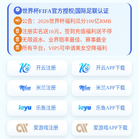
手机App
网页版
范弗里特盛赞恩比德内线实力称其
历史级别麦迪与便士未获MVP证明
竞争激烈
2026-06-12 00:05
23 次阅读
首页
/
体育头条