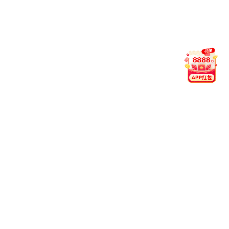
着光辉的人，都将继续推动篮球文化的发展。而我们
期待着这些巨星们能够继续突破自我，以更卓越表现
在赛场上创造更加令人瞩目的成就！
上一篇：
卡斯尔坚信球队实力不容小觑强调…
下一篇：
天空体育报道曼城与切尔西就马雷
相关推荐文章