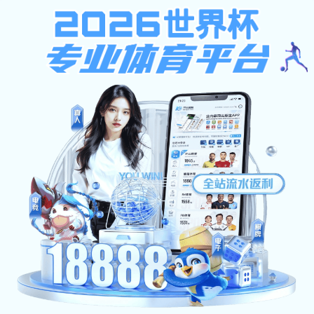
注册入口
emc平台官网首页
APP与网页
版入口｜畅享全球体育赛事与
数据服务
欢迎访问
emc平台官网首页
，提供全面覆盖足
球、篮球、电竞等项目的赛事资讯与数据内容，
支持
APP下载
与
网页使用
，每日同步更新千场
比赛，聚焦热门体育内容， 助您轻松获取赛事
动态，掌握比赛节奏。