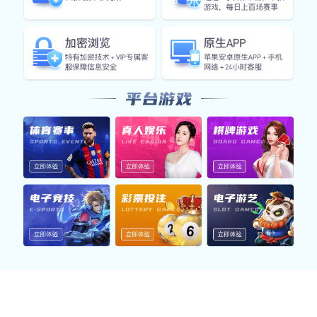
过20次射门，这一数据远超菲律宾队，对应着明显的
不平衡局面。值得注意的是，这些射门不仅数量可
观，而且质量也非常高，多次威胁到对方守门员。
日本队善于利用快速反击，在抢断成功后立即展开攻
击，让对手难以组织起有效防线。同时，她们积极跑
动创造空间，使得每一次进攻都有多个选择，增加了
破门得分的可能性。此外，团队配合也十分默契，每
名前锋与中场之间相互支持，确保每一次机会都能得
到最大化利用。
这样的进攻体系，不仅提高了球队整体得分能力，更
加重视团体协作，让每位队员都能参与到进攻当中。
因此即便面对较弱对手，依旧展现出非凡的攻击威
力，为团队赢得更多胜利奠定基础。