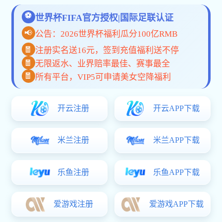
手机App
网页版
日本女足狂扫菲律宾女足展现绝对
实力控球率高达85射门数惊人
2026-05-30 20:06
45 次阅读
首页
/
体育头条
在最近的一场足球比赛中，日本女足以绝对实力狂扫