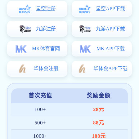
菲律宾女足，展现了其强大的控球和进攻能力。比赛
中，日本女足的控球率高达85%，射门次数惊人，充
分体现了她们在技术、战术和体能上的全面优势。这
场比赛不仅是日本女足实力的体现，也为整个亚洲女
子足球的水平提升提供了有力的参考。本文将从四个
方面详细分析这场比赛，包括日本女足的控球策略、
进攻效率、防守表现和未来潜力，以期更好地理解日
本女足为何能够在国际赛场上取得如此骄人的成绩。
1、日本女足的控球策略
本场比赛中，日本女足展示了极具战术性与技术性的
控球策略，她们通过精准的短传配合不断撕扯菲律宾
防线。球队采取快速传递与移动，使得对方难以形成
有效的防守。在多数时间里，球队通过连续的小范围